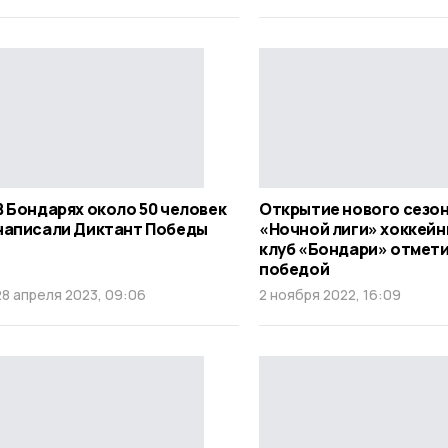
В Бондарях около 50 человек
Открытие нового сезо
написали Диктант Победы
«Ночной лиги» хоккей
клуб «Бондари» отмет
победой
28 апреля 2023, 09:06
2 ноября 2022, 16:09