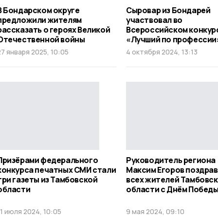
В Бондарском округе
Сыровар из Бондарей
предложили жителям
участвовал во
рассказать о героях Великой
Всероссийском конкур
Отечественной войны
«Лучший по профессии
27 января 2025, 10:05
4 октября 2024, 13:13
Призёрами федерального
Руководитель региона
конкурса печатных СМИ стали
Максим Егоров поздра
три газеты из Тамбовской
всех жителей Тамбовс
области
области с Днём Побед
11 июля 2024, 10:05
9 мая 2024, 09:10