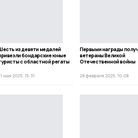
Шесть из девяти медалей
Первыми награды полу
привезли бондарские юные
ветераны Великой
туристы с областной регаты
Отечественной войны
31 мая 2025, 15:31
28 февраля 2025, 10:08