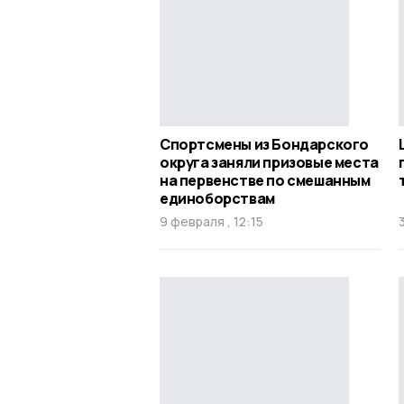
Спортсмены из Бондарского
округа заняли призовые места
на первенстве по смешанным
единоборствам
9 февраля , 12:15