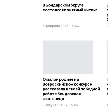
В Бондарском округе
состоялся памятный митинг
3 февраля 2025, 16:04
О малой родине на
Всероссийском конкурсе
рассказала в своей победной
работе бондарская
школьница
8 августа 2024, 16:50