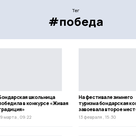
Тег
#победа
Бондарская школьница
На фестивале зимнего
победила в конкурсе «Живая
туризма бондарская к
традиция»
завоевала второе мест
19 марта , 09:22
13 февраля , 15:30