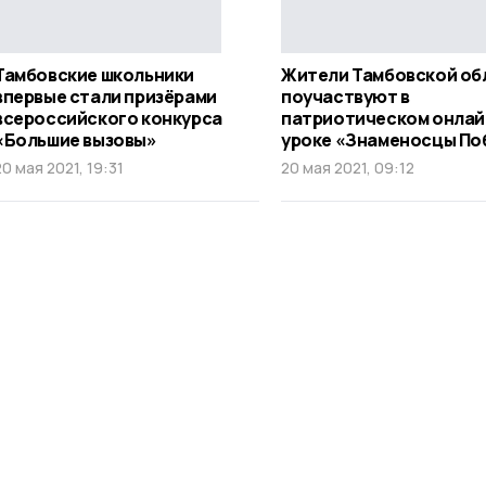
Тамбовские школьники
Жители Тамбовской об
впервые стали призёрами
поучаствуют в
всероссийского конкурса
патриотическом онлай
«Большие вызовы»
уроке «Знаменосцы По
20 мая 2021, 19:31
20 мая 2021, 09:12