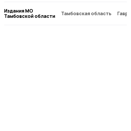
Издания МО
Тамбовская область
Гаври
Тамбовской области