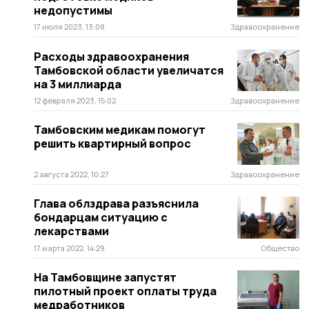
недопустимы
17 июля 2023, 13:08
Здравоохранение
Расходы здравоохранения
Тамбовской области увеличатся
на 3 миллиарда
12 февраля 2023, 15:02
Здравоохранение
Тамбовским медикам помогут
решить квартирный вопрос
2 августа 2022, 10:27
Здравоохранение
Глава облздрава разъяснила
бондарцам ситуацию с
лекарствами
17 марта 2022, 14:29
Общество
На Тамбовщине запустят
пилотный проект оплаты труда
медработников