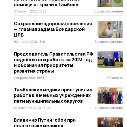
помощи открыли в Тамбове
24 апреля 2024, 10:06
Здравоохранение
Сохранение здоровья населения
— главная задача Бондарской
ЦРБ
18 апреля 2024, 13:41
Здравоохранение
Председатель Правительства РФ
подвёл итоги работы за 2023 год
и обозначил приоритеты
развития страны
4 апреля 2024, 10:56
Общество
Тамбовские медики приступили к
работе в лечебных учреждениях
пяти муниципальных округов
29 сентября 2023, 18:05
Здравоохранение
Владимир Путин: сбои при
подготовке медиков