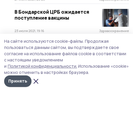
В Бондарской ЦРБ ожидается
поступление вакцины
23 июля 2021, 19:16
Здравоохранение
На сайте используются cookie-файлы.
Продолжая
В Бондарском районе
пользоваться данным сайтом, вы подтверждаете свое
продолжается вакцинация
согласие на использование файлов cookie в соответствии
населения от коронавирусной
с настоящим уведомлением
инфекции
и
Политикой конфиденциальности.
Использование «cookie»
7 июля 2021, 15:45
Здравоохранение
можно отменить в настройках браузера.
Тамбовского онколога признали
Принять
Заслуженным врачом
Российской Федерации
19 мая 2021, 19:01
Общество
Мобильный маммограф из
Тамбовского района сделал
выезд в село Кузьмино-Гать
19 мая 2021, 15:07
Здравоохранение