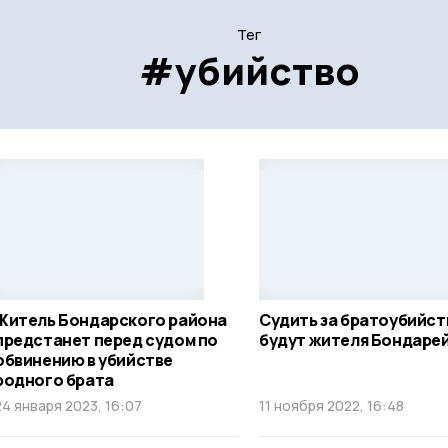
Тег
#убийство
Житель Бондарского района
Судить за братоубийст
предстанет перед судом по
будут жителя Бондаре
обвинению в убийстве
родного брата
24 января 2023, 16:07
11 ноября 2022, 16:48