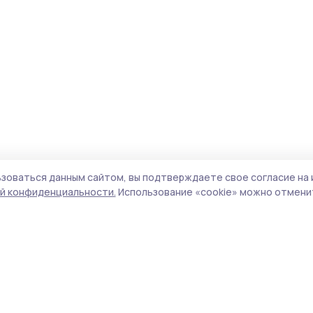
зоваться данным сайтом, вы подтверждаете свое согласие на 
й конфиденциальности.
Использование «cookie» можно отменит
Учредитель и издатель:
ООО «Издательский
Пол
дом «Тамбов»
Сай
Адрес редакции:
392000, Тамбовская обл.,
coo
г.Тамбов, ш. Моршанское, д.14а
сай
Номер телефона редакции:
8 (4752) 45-05-
испо
76
нас
Электронная почта редакции:
конф