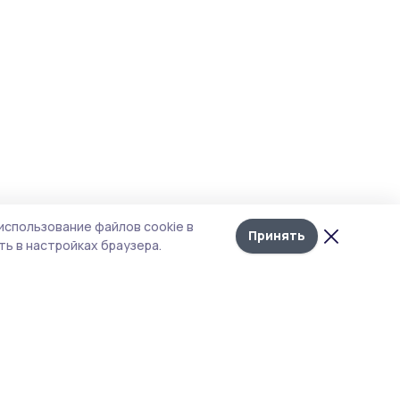
использование файлов cookie в
Принять
ь в настройках браузера.
итика конфиденциальности
т содержит сервисы, использующие
kies. Продолжая пользоваться данным
том, вы подтверждаете свое согласие на
льзование файлов cookie в соответствии с
тоящим уведомлением и Политикой
иденциальности. Использование «cookie»