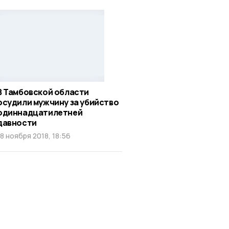
В Тамбовской области
осудили мужчину за убийство
одиннадцатилетней
давности
18 ноября 2018, 18:56