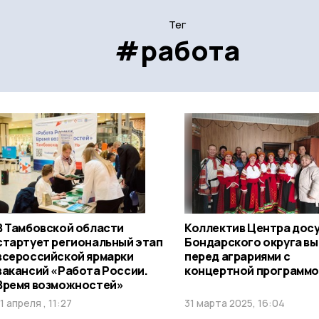
Тег
#работа
В Тамбовской области
Коллектив Центра дос
стартует региональный этап
Бондарского округа в
всероссийской ярмарки
перед аграриями с
вакансий «Работа России.
концертной программ
Время возможностей»
11 апреля , 11:27
31 марта 2025, 16:04