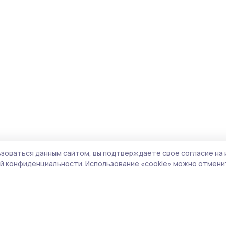
зоваться данным сайтом, вы подтверждаете свое согласие на 
й конфиденциальности.
Использование «cookie» можно отменит
Учредитель и издатель:
ООО «Издательский
Пол
дом «Тамбов»
Сай
Адрес редакции:
392000, Тамбовская обл.,
coo
г.Тамбов, ш. Моршанское, д.14а
сай