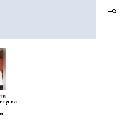
уга
ыступил
ой