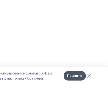
использование файлов cookie в
Принять
ь в настройках браузера.
итика конфиденциальности
т содержит сервисы, использующие
kies. Продолжая пользоваться данным
том, вы подтверждаете свое согласие на