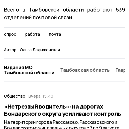
Всего в Тамбовской области работают 539
отделений почтовой связи.
опрос
работа
почта
Автор:
Ольга Ладыженская
Издания МО
Тамбовская область
Гаври
Тамбовской области
Общество
Вчера, 15:40
«Нетрезвый водитель»: на дорогах
Бондарского округа усиливают контроль
На территории города Рассказово, Рассказовского и
Бондарского муниципальных округов с 7 по 9 августа