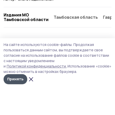
Издания МО
Тамбовская область
Гаври
Тамбовской области
Общество
6 августа , 09:45
На сайте используются cookie-файлы.
Продолжая
Бондарские участники СВО и их семьи
пользоваться данным сайтом, вы подтверждаете свое
имеют особые условия для заключения
согласие на использование файлов cookie в соответствии
с настоящим уведомлением
соцконтракта
и
Политикой конфиденциальности.
Использование «cookie»
В Тамбовской области участники СВО и их семьи могут
можно отменить в настройках браузера.
воспользоваться особыми условиями для заключения
Принять
социального контракта на развитие бизнеса. Доход
семьи при этом не учитывается, что помогает
ветеранам боевых действий быстрее открыть своё
дело и работать на благо семьи.