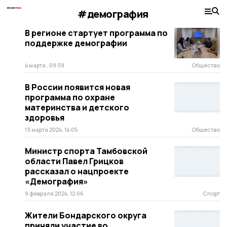
#демография
В регионе стартует программа по
поддержке демографии
4 марта , 09:59
Общество
В России появится новая
программа по охране
материнства и детского
здоровья
13 марта 2024, 14:05
Общество
Министр спорта Тамбовской
области Павел Грицков
рассказал о нацпроекте
«Демография»
9 февраля 2024, 12:06
Спорт
Жители Бондарского округа
приняли участие во