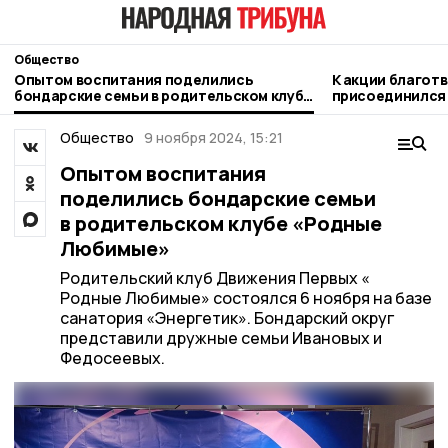
Общество
Опытом воспитания поделились
К акции благот
бондарские семьи в родительском клубе
присоединился
«Родные Любимые»
ЦРБ
Общество
9 ноября 2024, 15:21
Опытом воспитания
поделились бондарские семьи
в родительском клубе «Родные
Любимые»
Родительский клуб Движения Первых «
Родные Любимые» состоялся 6 ноября на базе
санатория «Энергетик». Бондарский округ
представили дружные семьи Ивановых и
Федосеевых.