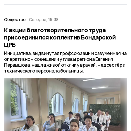
Общество
Сегодня, 15:38
К акции благотворительного труда
присоединился коллектив Бондарской
ЦРБ
Инициатива, выдвинутая профсоюзами и озвученная на
оперативном совещании у главы региона Евгения
Первышова, нашла живой отклик у врачей, медсестёр и
технического персонала больницы.