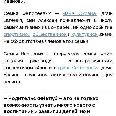
Ивановы.
Семья Федосеевых —
мама Оксана
, дочь
Евгения, сын Алексей принадлежит к числу
самых активных из Бондарей. Ни одно событие
спортивной
,
общественной
и
культурной
жизни
не обходится без членов этой семьи.
Семья Ивановых — творческая семья: мама
Наталия руководит хореографическим
коллективом «Алиса» и
группой здоровья
, дочь
Ульяна —школьная активистка и начинающая
певица.
— Родительский клуб — это не только
возможность узнать много нового о
воспитании и развитии детей, но и