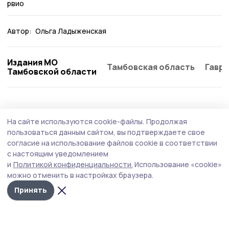
рвио
Автор:
Ольга Ладыженская
Издания МО
Тамбовская область
Гаври
Тамбовской области
Общество
Сегодня, 10:41
На сайте используются cookie-файлы.
Продолжая
Бондарцы смогут полюбоваться
пользоваться данным сайтом, вы подтверждаете свое
метеорным потоком в августе
согласие на использование файлов cookie в соответствии
с настоящим уведомлением
Жители Бондарского округа получат отличную
и
Политикой конфиденциальности.
Использование «cookie»
возможность стать свидетелями одного из самых
можно отменить в настройках браузера.
впечатляющих астрономических явлений года —
метеорного потока Персеиды. Пик его активности
Принять
придётся на ночь с 12 на 13 августа.