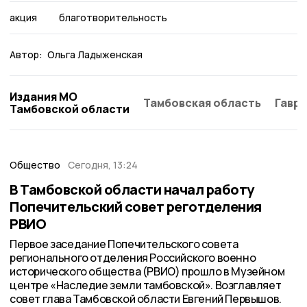
акция
благотворительность
Автор:
Ольга Ладыженская
Издания МО
Тамбовская область
Гаври
Тамбовской области
Общество
Сегодня, 13:24
В Тамбовской области начал работу
Попечительский совет реготделения
РВИО
Первое заседание Попечительского совета
регионального отделения Российского военно
исторического общества (РВИО) прошло в Музейном
центре «Наследие земли тамбовской». Возглавляет
совет глава Тамбовской области Евгений Первышов.