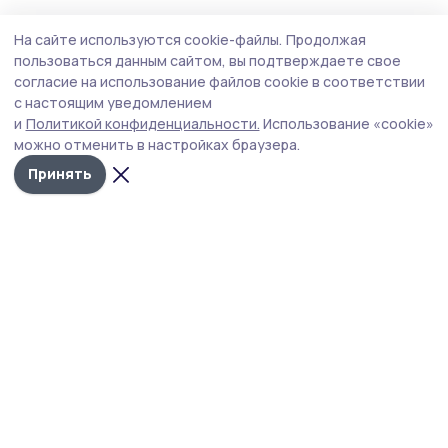
Культура
30 июля , 12:17
На сайте используются cookie-файлы.
Продолжая
Студенты московских вузов подарили
пользоваться данным сайтом, вы подтверждаете свое
Бондарскому округу театральный
согласие на использование файлов cookie в соответствии
с настоящим уведомлением
праздник
и
Политикой конфиденциальности.
Использование «cookie»
В Бондарском центре досуга состоялось яркое
можно отменить в настройках браузера.
культурное событие – музыкальный спектакль
Принять
«Любовь — это…». Перед жителями округа выступили
студенты московских театральных вузов – молодые,
полные энергии и таланта будущие артисты.