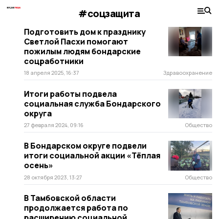
#соцзащита
Подготовить дом к празднику
Светлой Пасхи помогают
пожилым людям бондарские
соцработники
18 апреля 2025, 16:37
Здравоохранение
Итоги работы подвела
социальная служба Бондарского
округа
27 февраля 2024, 09:16
Общество
В Бондарском округе подвели
итоги социальной акции «Тёплая
осень»
28 октября 2023, 13:27
Общество
В Тамбовской области
продолжается работа по
расширению социальной