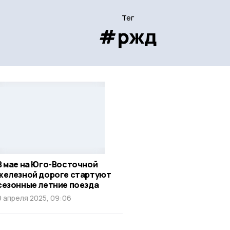
Тег
#ржд
В мае на Юго-Восточной
железной дороге стартуют
сезонные летние поезда
9 апреля 2025, 09:06