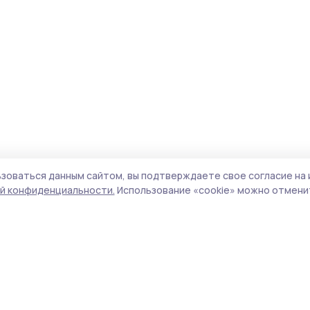
зоваться данным сайтом, вы подтверждаете свое согласие на 
й конфиденциальности.
Использование «cookie» можно отменит
Учредитель и издатель:
ООО «Издательский
Пол
дом «Тамбов»
Сай
Адрес редакции:
392000, Тамбовская обл.,
coo
г.Тамбов, ш. Моршанское, д.14а
сай
Номер телефона редакции:
8 (4752) 45-05-
испо
76
нас
Электронная почта редакции:
конф