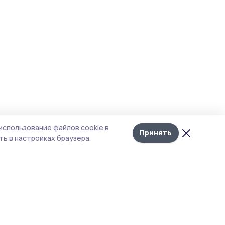
использование файлов cookie в
Принять
ь в настройках браузера.
итика конфиденциальности
т содержит сервисы, использующие
kies. Продолжая пользоваться данным
том, вы подтверждаете свое согласие на
льзование файлов cookie в соответствии с
тоящим уведомлением и Политикой
иденциальности. Использование «cookie»