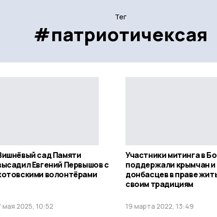
Тег
#патриотичексая
Вишнёвый сад Памяти
Участники митинга в Б
высадил Евгений Первышов с
поддержали крымчан и
котовскими волонтёрами
донбасцев в праве жит
своим традициям
7 мая 2025, 10:52
19 марта 2022, 13:49