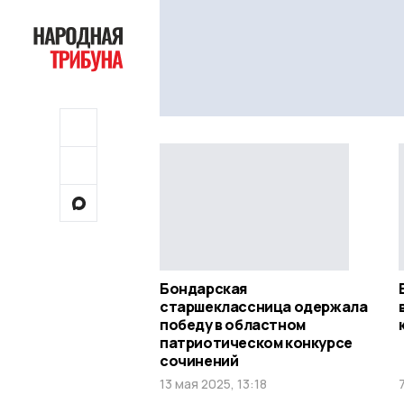
Бондарская
старшеклассница одержала
победу в областном
патриотическом конкурсе
сочинений
13 мая 2025, 13:18