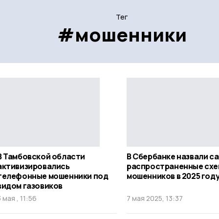
Тег
#мошенники
В Тамбовской области
В Сбербанке назвали с
активизировались
распространенные сх
телефонные мошенники под
мошенников в 2025 год
видом газовиков
3 мая , 11:56
7 мая 2025, 13:37