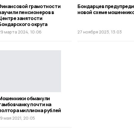
Финансовой грамотности
Бондарцев предупреди
научили пенсионеров в
новой схеме мошенник
Центре занятости
Бондарского округа
29 марта 2024, 10:06
27 ноября 2023, 13:03
Мошенники обманули
тамбовчанку почти на
полтора миллиона рублей
19 мая 2021, 20:05