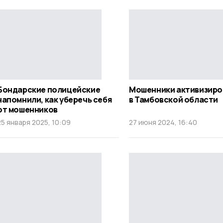
Бондарские полицейские
Мошенники активизиро
напомнили, как уберечь себя
в Тамбовской области
от мошенников
25 января 2025, 10:09
27 июня 2024, 16:40