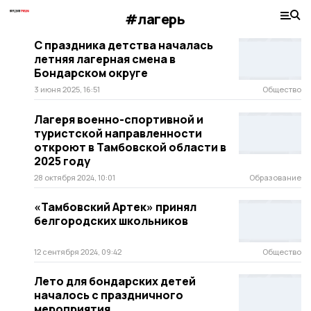
#лагерь
С праздника детства началась
летняя лагерная смена в
Бондарском округе
3 июня 2025, 16:51
Общество
Лагеря военно-спортивной и
туристской направленности
откроют в Тамбовской области в
2025 году
28 октября 2024, 10:01
Образование
«Тамбовский Артек» принял
белгородских школьников
12 сентября 2024, 09:42
Общество
Лето для бондарских детей
началось с праздничного
мероприятия