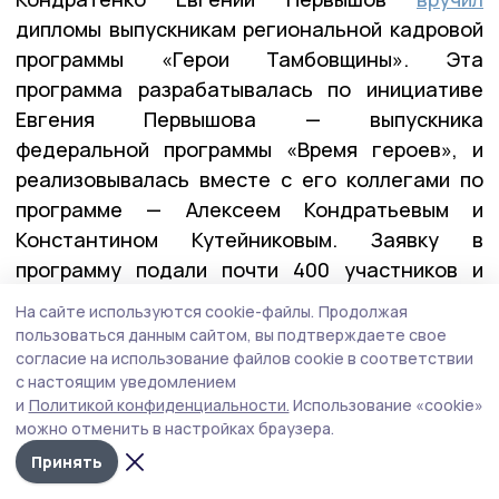
дипломы выпускникам региональной кадровой
программы «Герои Тамбовщины». Эта
программа разрабатывалась по инициативе
Евгения Первышова — выпускника
федеральной программы «Время героев», и
реализовывалась вместе с его коллегами по
программе — Алексеем Кондратьевым и
Константином Кутейниковым. Заявку в
программу подали почти 400 участников и
ветеранов СВО. После всех вступительных
На сайте используются cookie-файлы.
Продолжая
испытаний участниками первого потока стали
пользоваться данным сайтом, вы подтверждаете свое
27 ребят.
согласие на использование файлов cookie в соответствии
с настоящим уведомлением
и
Политикой конфиденциальности.
Использование «cookie»
можно отменить в настройках браузера.
— У них уже есть важные управленческие
Принять
качества: умение принимать решения в самых