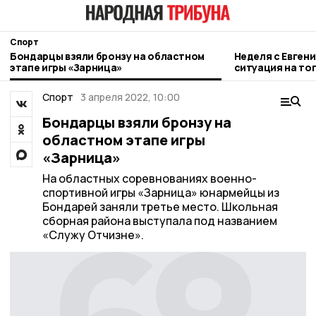
Спорт
Бондарцы взяли бронзу на областном
Неделя с Евген
этапе игры «Зарница»
ситуация на то
городе и приор
Спорт
3 апреля 2022, 10:00
Бондарцы взяли бронзу на
областном этапе игры
«Зарница»
На областных соревнованиях военно-
спортивной игры «Зарница» юнармейцы из
Бондарей заняли третье место. Школьная
сборная района выступала под названием
«Служу Отчизне».