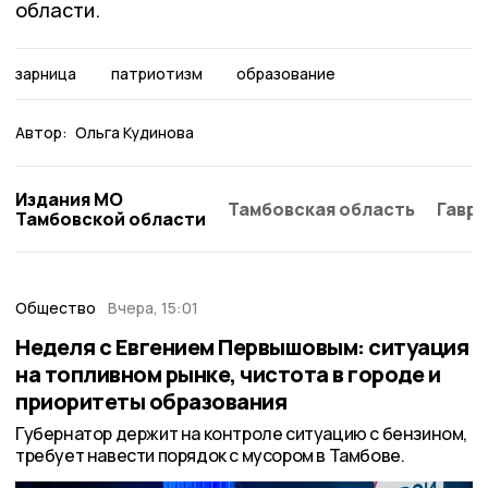
области.
зарница
патриотизм
образование
Автор:
Ольга Кудинова
Издания МО
Тамбовская область
Гаври
Тамбовской области
Общество
Вчера, 15:01
Неделя с Евгением Первышовым: ситуация
на топливном рынке, чистота в городе и
приоритеты образования
Губернатор держит на контроле ситуацию с бензином,
требует навести порядок с мусором в Тамбове.