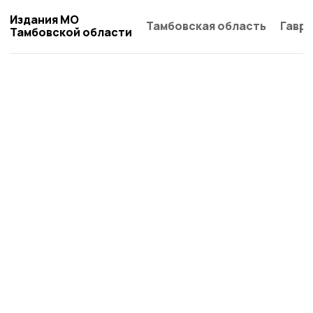
Издания МО
Тамбовская область
Гаври
Тамбовской области