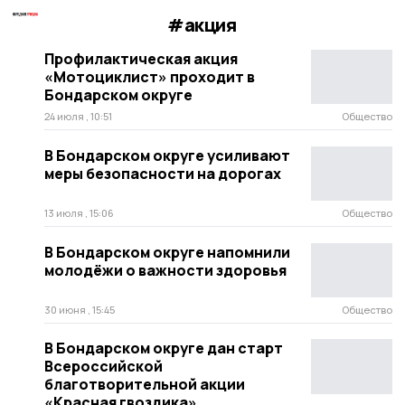
#акция
Профилактическая акция
«Мотоциклист» проходит в
Бондарском округе
24 июля , 10:51
Общество
В Бондарском округе усиливают
меры безопасности на дорогах
13 июля , 15:06
Общество
В Бондарском округе напомнили
молодёжи о важности здоровья
30 июня , 15:45
Общество
В Бондарском округе дан старт
Всероссийской
благотворительной акции
«Красная гвоздика»