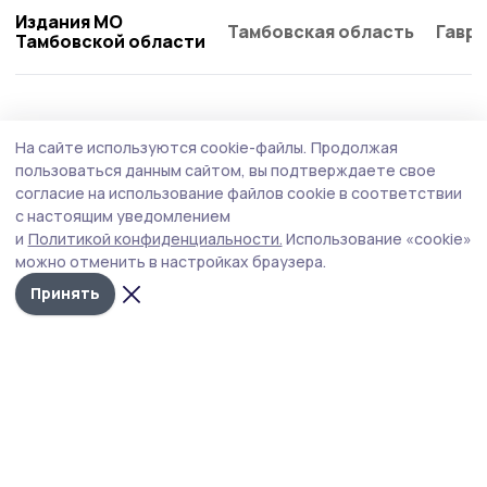
Издания МО
Тамбовская область
Гаври
Тамбовской области
Общество
Вчера, 09:45
На сайте используются cookie-файлы.
Продолжая
Бондарские участники СВО и их семьи
пользоваться данным сайтом, вы подтверждаете свое
имеют особые условия для заключения
согласие на использование файлов cookie в соответствии
с настоящим уведомлением
соцконтракта
и
Политикой конфиденциальности.
Использование «cookie»
В Тамбовской области участники СВО и их семьи могут
можно отменить в настройках браузера.
воспользоваться особыми условиями для заключения
Принять
социального контракта на развитие бизнеса. Доход
семьи при этом не учитывается, что помогает
ветеранам боевых действий быстрее открыть своё
дело и работать на благо семьи.