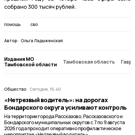
собрано 300 тысяч рублей.
помощь
сво
Автор:
Ольга Ладыженская
Издания МО
Тамбовская область
Гаври
Тамбовской области
Общество
Сегодня, 15:40
«Нетрезвый водитель»: на дорогах
Бондарского округа усиливают контроль
На территории города Рассказово, Рассказовского и
Бондарского муниципальных округов с 7 по 9 августа
2026 года проходит оперативно профилактическое
мероприятие «Нетрезвый водитель».