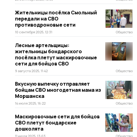
Жительницы посёлка Смольный
передали на СВО
противодроновые сети
10 сентября 2025, 12:31
Общество
Лесные артельщицы:
жительницы бондарского
посёлка плетут маскировочные
сети для бойцов СВО
9 августа 2025, 11:42
Общество
Вкусную выпечку отправляет
бойцам СВО многодетная мама из
Моршанска
14 июля 2025, 16:22
Общество
Маскировочные сети для бойцов
СВО плетут бондарские
дошколята
11 июля 2025, 13:03
Общество