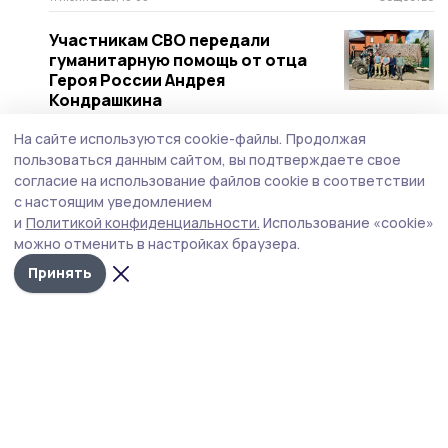
Участникам СВО передали
гуманитарную помощь от отца
Героя России Андрея
Кондрашкина
7 июля 2025, 10:02
Общество
На сайте используются cookie-файлы.
Продолжая
пользоваться данным сайтом, вы подтверждаете свое
В Тамбовской области
согласие на использование файлов cookie в соответствии
продолжается работа по сбору
с настоящим уведомлением
помощи для бойцов
и
Политикой конфиденциальности.
Использование «cookie»
9 июня 2025, 13:23
Общество
можно отменить в настройках браузера.
Жители Бондарского округа
Принять
продолжают оказывать
гуманитарную помощь нашим
защитникам
16 мая 2025, 13:04
Общество
В Новоайдарском округе
помогают обслуживать
электросети специалисты из