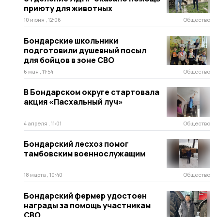
приюту для животных
10 июня , 12:06
Общество
Бондарские школьники
подготовили душевный посыл
для бойцов в зоне СВО
6 мая , 11:54
Общество
В Бондарском округе стартовала
акция «Пасхальный луч»
4 апреля , 11:01
Общество
Бондарский лесхоз помог
тамбовским военнослужащим
18 марта , 10:40
Общество
Бондарский фермер удостоен
награды за помощь участникам
СВО