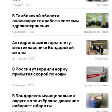
17 марта , 13:05
Общество
В Тамбовской области
анализируется работа системы
здравоохранения
6 февраля , 13:10
Здравоохранение
Антидроновые шторы плетут
шестиклассники Бондарской
школы
24 января , 10:29
Общество
В России утвердили норму
прибытия скорой помощи
19 января , 13:07
Здравоохранение
В Бондарском муниципальном
округе волонтёрское движение
набирает обороты
5 декабря 2025, 09:24
Общество