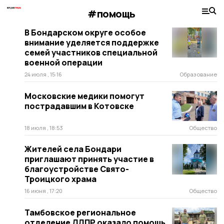
#помощь
В Бондарском округе особое
внимание уделяется поддержке
семей участников специальной
военной операции
24 июля , 15:16
Образование
Московские медики помогут
пострадавшим в Котовске
18 июля , 18:53
Общество
Жителей села Бондари
приглашают принять участие в
благоустройстве Свято-
Троицкого храма
16 июня , 17:20
Общество
Тамбовское региональное
отделение ЛДПР оказало помощь