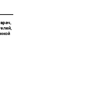
 врач,
телей,
енной