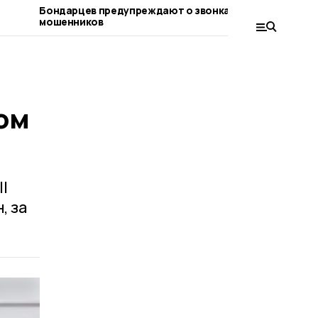
Бондарцев предупреждают о звонках от
Бондарски
мошенников
имеют осо
соцконтр
ом
I
, за