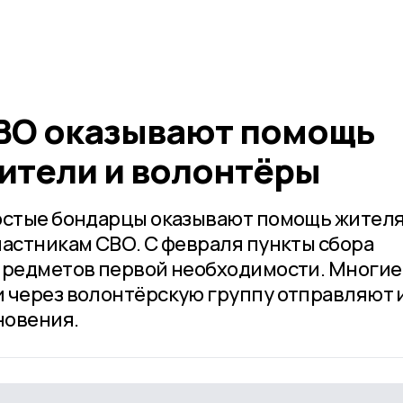
ВО оказывают помощь
ители и волонтёры
ростые бондарцы оказывают помощь жител
частникам СВО. С февраля пункты сбора
предметов первой необходимости. Многие
 через волонтёрскую группу отправляют и
новения.