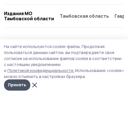
Издания МО
Тамбовская область
Гаври
Тамбовской области
Общество
5 августа , 15:02
На сайте используются cookie-файлы.
Продолжая
В Тамбовской области стартует проект
пользоваться данным сайтом, вы подтверждаете свое
«Прямая линия с Законом»
согласие на использование файлов cookie в соответствии
с настоящим уведомлением
Фонд «Защитники Отечества» запускает новый проект,
и
Политикой конфиденциальности.
Использование «cookie»
который будет оказывать юридическую помощь
можно отменить в настройках браузера.
ветеранам боевых действий, военнослужащим,
уволенным с военной службы, членам семей погибших
Принять
и пропавших без вести участников СВО.