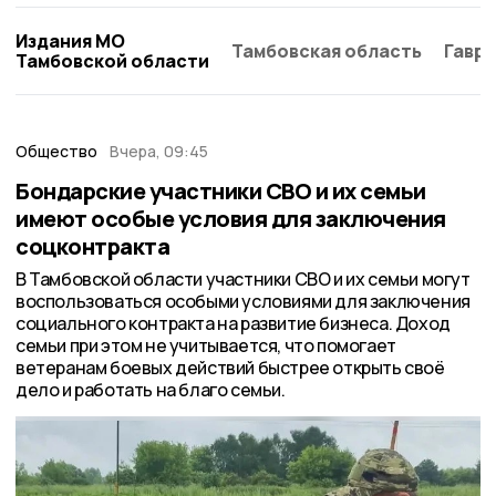
Издания МО
Тамбовская область
Гаври
Тамбовской области
Общество
Вчера, 09:45
Бондарские участники СВО и их семьи
имеют особые условия для заключения
соцконтракта
В Тамбовской области участники СВО и их семьи могут
воспользоваться особыми условиями для заключения
социального контракта на развитие бизнеса. Доход
семьи при этом не учитывается, что помогает
ветеранам боевых действий быстрее открыть своё
дело и работать на благо семьи.