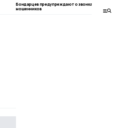
Бондарцев предупреждают о звонках от
Бондарски
мошенников
имеют осо
соцконтр