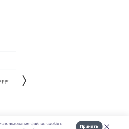
круг
Знаменский округ
Инжавинский округ
Лента
10
использование файлов cookie в
новостей
Принять