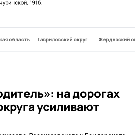
чуринской, 191б.
кая область
Гавриловский округ
Жердевский о
дитель»: на дорогах
округа усиливают