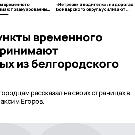
ы временного
«Нетрезвый водитель»: на дорогах
имают эвакуированных
Бондарского округа усиливают
о Шебекино
контроль
ункты временного
принимают
ых из белгородского
городцам рассказал на своих страницах в
Максим Егоров.