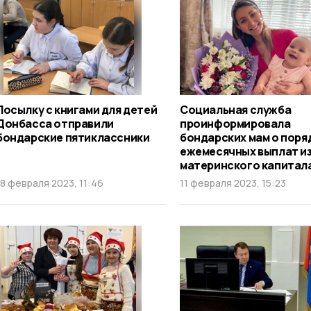
Посылку с книгами для детей
Социальная служба
Донбасса отправили
проинформировала
бондарские пятиклассники
бондарских мам о поря
ежемесячных выплат и
материнского капитал
18 февраля 2023, 11:46
11 февраля 2023, 15:23