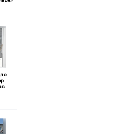
несе»
л о
ер
 в