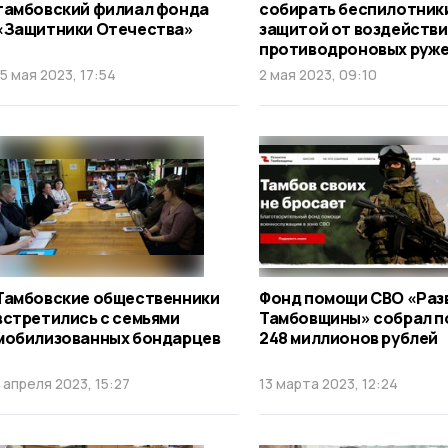
тамбовский филиал фонда
собирать беспилотники
«Защитники Отечества»
защитой от воздействи
противодроновых руж
15 мая 2023, 17:54
2 мая 2023, 09:10
Тамбовские общественники
Фонд помощи СВО «Раз
встретились с семьями
Тамбовщины» собрал п
мобилизованных бондарцев
248 миллионов рублей
1 апреля 2023, 15:27
13 марта 2023, 12:24