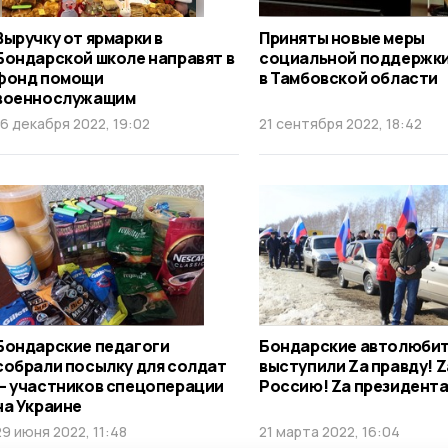
Выручку от ярмарки в
Приняты новые меры
Бондарской школе направят в
социальной поддержки
фонд помощи
в Тамбовской области
военнослужащим
16 декабря 2022, 19:02
21 сентября 2022, 18:42
Бондарские педагоги
Бондарские автолюби
собрали посылку для солдат
выступили Zа правду! Z
— участников спецоперации
Россию! Zа президента
на Украине
29 июня 2022, 11:48
21 марта 2022, 16:04