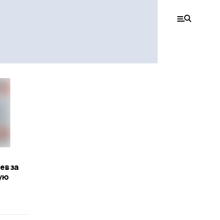
ев за
ую