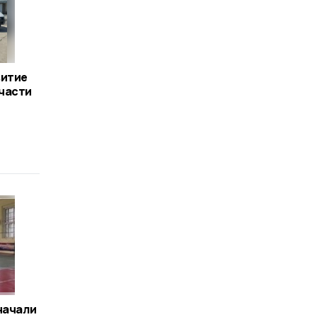
витие
части
начали