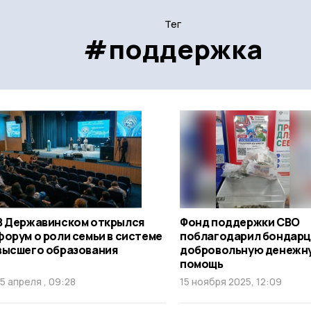
Тег
#поддержка
В Державинском открылся
Фонд поддержки СВО
форум о роли семьи в системе
поблагодарил бондарц
высшего образования
добровольную денежн
помощь
15 апреля , 09:28
15 ноября 2025, 12:09