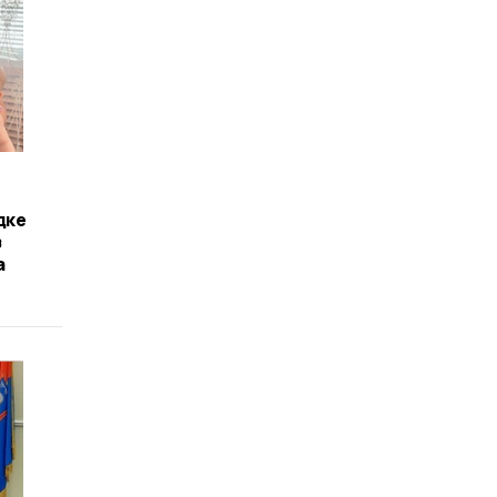
дке
з
а