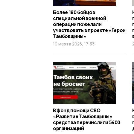
Более 180 бойцов
специальной военной
операции пожелали
участвовать в проекте «Герои
Тамбовщины»
10 марта 2025, 17:33
В фонд помощи СВО
«Развитие Тамбовщины»
средства перечислили 5400
организаций