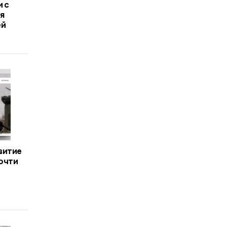
 с
я
ей
витие
очти