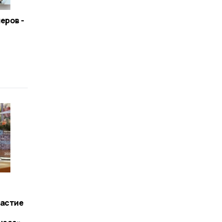
еров -
частие