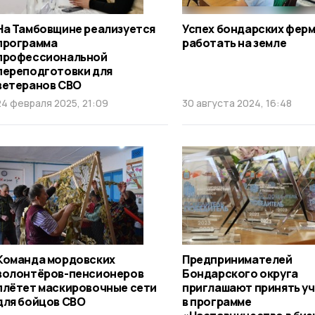
На Тамбовщине реализуется
Успех бондарских ферм
программа
работать на земле
профессиональной
переподготовки для
ветеранов СВО
24 февраля 2025, 21:09
30 августа 2024, 16:48
Команда мордовских
Предпринимателей
волонтёров-пенсионеров
Бондарского округа
плётет маскировочные сети
приглашают принять у
для бойцов СВО
в программе