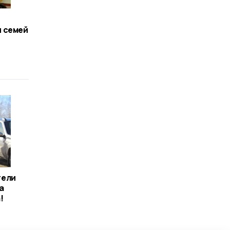
 семей
тели
а
!