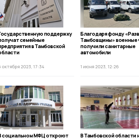
Государственную поддержку
Благодаря фонду «Раз
получат семейные
Тамбовщины» военные 
предприятия в Тамбовской
получили санитарные
области
автомобили
6 октября 2023, 17:34
1 июня 2023, 12:26
В социальном МФЦ откроют
В Тамбовской области 