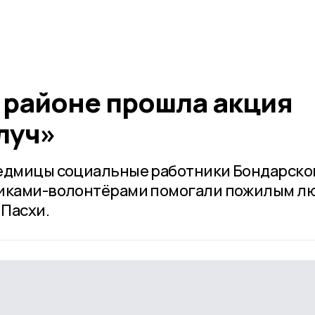
 районе прошла акция
луч»
седмицы социальные работники Бондарско
никами-волонтёрами помогали пожилым л
 Пасхи.