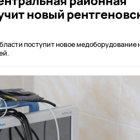
ентральная районная
учит новый рентгеновс
бласти поступит новое медоборудование 
ей.