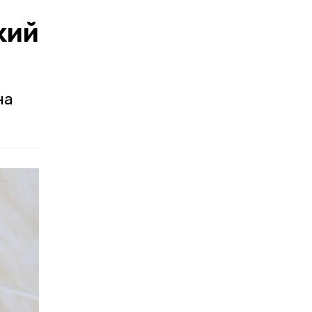
кий
на