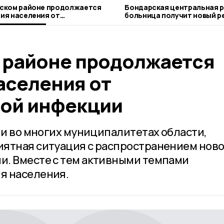
ском районе продолжается
Бондарская центральная 
ия населения от
больница получит новый р
русной инфекции
аппарат
 районе продолжается
аселения от
ой инфекции
 и во многих муниципалитетах области,
иятная ситуация с распространением нов
и. Вместе с тем активными темпами
я населения.