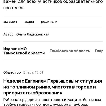
важен для всех участников образовательного
процесса.
экзамен
акция
родители
Автор:
Ольга Ладыженская
Издания МО
Тамбовская область
Гаври
Тамбовской области
Общество
Вчера, 15:01
Неделя с Евгением Первышовым: ситуация
на топливном рынке, чистота в городе и
приоритеты образования
Губернатор держит на контроле ситуацию с бензином,
требует навести порядок с мусором в Тамбове.