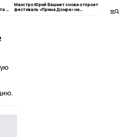
Маэстро Юрий Башмет снова откроет
В Тамбове 
та в
фестиваль «Прима Домра» на
авторских 
бондарской земле
е
ную
цию.