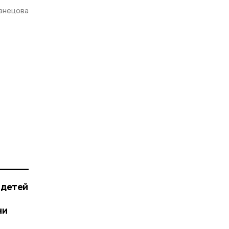
узнецова
 детей
ни