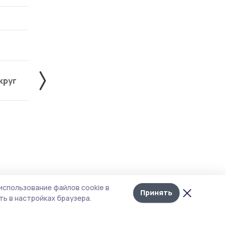
круг
Знаменский округ
Инжавинский округ
Лента
10
использование файлов cookie в
новостей
Принять
ь в настройках браузера.