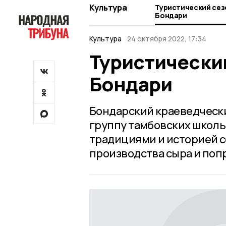
Культура
Туристический сез
Бондари
Культура
24 октября 2022, 17:34
Туристический
Бондари
Бондарский краеведчески
группу тамбовских школь
традициями и историей с
производства сыра и по