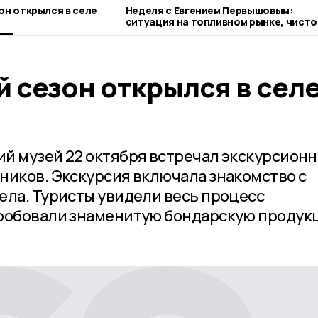
он открылся в селе
Неделя с Евгением Первышовым:
ситуация на топливном рынке, чисто
городе и приоритеты образования
 сезон открылся в сел
й музей 22 октября встречал экскурсион
ников. Экскурсия включала знакомство с
ела. Туристы увидели весь процесс
пробовали знаменитую бондарскую продук