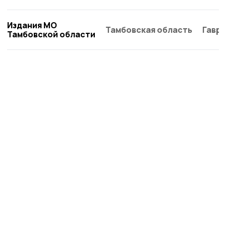
Издания МО
Тамбовская область
Гаври
Тамбовской области