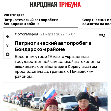
Фотогалерея
Патриотический автопробег в
Спорт, семья и 
Бондарском районе
единства на се
Фотогалерея
21 марта 2022, 16:04
Патриотический автопробег в
Бондарском районе
Весенним утром 19 марта украшенная
государственной символикой автоколонна
выехала из села Бондари в Кёршу, а затем
проследовала до границы с Пичаевским
районом.