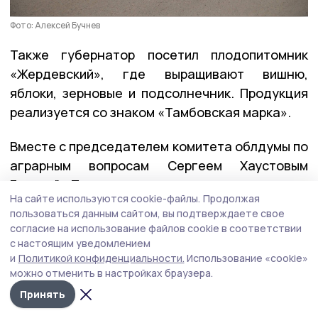
Фото: Алексей Бучнев
Также губернатор посетил плодопитомник
«Жердевский», где выращивают вишню,
яблоки, зерновые и подсолнечник. Продукция
реализуется со знаком «Тамбовская марка».
Вместе с председателем комитета облдумы по
аграрным вопросам Сергеем Хаустовым
Евгений Первышов
проверил
модернизацию
На сайте используются cookie-файлы.
Продолжая
социальных объектов, включённых в
пользоваться данным сайтом, вы подтверждаете свое
Народную программу «Единой России».
согласие на использование файлов cookie в соответствии
с настоящим уведомлением
В селе Бурнак отремонтирован ДК,
и
Политикой конфиденциальности.
Использование «cookie»
можно отменить в настройках браузера.
в Жердевской ЦРБ идут масштабные работы
в рамках модернизации первичного звена,
Принять
а капремонт школы позволит более 320 детям