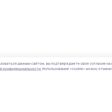
зоваться данным сайтом, вы подтверждаете свое согласие на 
й конфиденциальности.
Использование «cookie» можно отменит
Учредитель и издатель:
ООО «Издательский
Пол
дом «Тамбов»
Сай
Адрес редакции:
392000, Тамбовская обл.,
coo
г.Тамбов, ш. Моршанское, д.14а
сай
Номер телефона редакции:
8 (4752) 45-05-
испо
76
нас
Электронная почта редакции:
конф