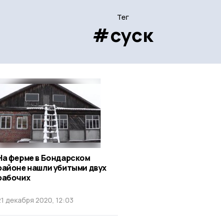
Тег
#суск
На ферме в Бондарском
районе нашли убитыми двух
рабочих
21 декабря 2020, 12:03