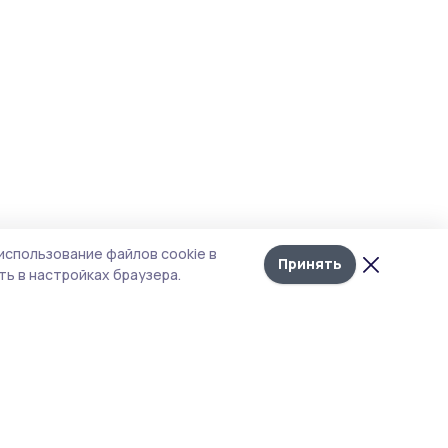
использование файлов cookie в
Принять
ь в настройках браузера.
итика конфиденциальности
т содержит сервисы, использующие
kies. Продолжая пользоваться данным
том, вы подтверждаете свое согласие на
льзование файлов cookie в соответствии с
тоящим уведомлением и Политикой
иденциальности. Использование «cookie»