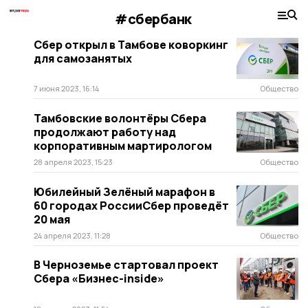
#сбербанк
Сбер открыл в Тамбове коворкинг
для самозанятых
7 июня 2023, 16:14
Общество
Тамбовские волонтёры Сбера
продолжают работу над
корпоративным мартирологом
28 апреля 2023, 15:23
Общество
Юбилейный Зелёный марафон в
60 городах РоссииСбер проведёт
20 мая
24 апреля 2023, 11:28
Общество
В Черноземье стартовал проект
Сбера «Бизнес-inside»