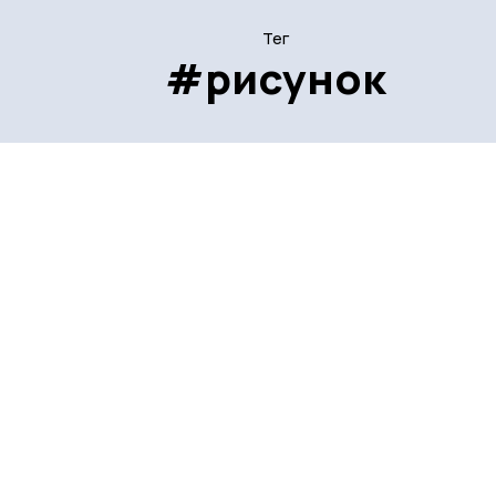
Тег
#рисунок