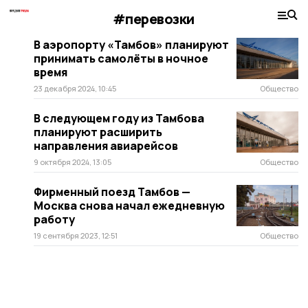
#перевозки
В аэропорту «Тамбов» планируют
принимать самолёты в ночное
время
23 декабря 2024, 10:45
Общество
В следующем году из Тамбова
планируют расширить
направления авиарейсов
9 октября 2024, 13:05
Общество
Фирменный поезд Тамбов —
Москва снова начал ежедневную
работу
19 сентября 2023, 12:51
Общество