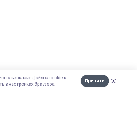
использование файлов cookie в
Принять
ь в настройках браузера.
итика конфиденциальности
т содержит сервисы, использующие
kies. Продолжая пользоваться данным
том, вы подтверждаете свое согласие на
льзование файлов cookie в соответствии с
тоящим уведомлением и Политикой
иденциальности. Использование «cookie»