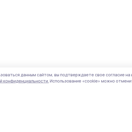
зоваться данным сайтом, вы подтверждаете свое согласие на 
й конфиденциальности.
Использование «cookie» можно отменит
Учредитель и издатель:
ООО «Издательский
Пол
дом «Тамбов»
Сай
Адрес редакции:
392000, Тамбовская обл.,
coo
г.Тамбов, ш. Моршанское, д.14а
сай
Номер телефона редакции:
8 (4752) 45-05-
испо
76
нас
Электронная почта редакции:
конф