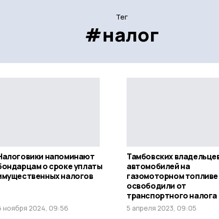
Тег
#налог
Налоговики напоминают
Тамбовских владельце
бондарцам о сроке уплаты
автомобилей на
имущественных налогов
газомоторном топливе
освободили от
транспортного налога
6 ноября 2024, 09:56
5 апреля 2023, 09:05