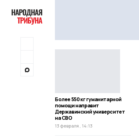
Более 550 кг гуманитарной
помощи направит
Державинский университет
на СВО
13 февраля , 14:13