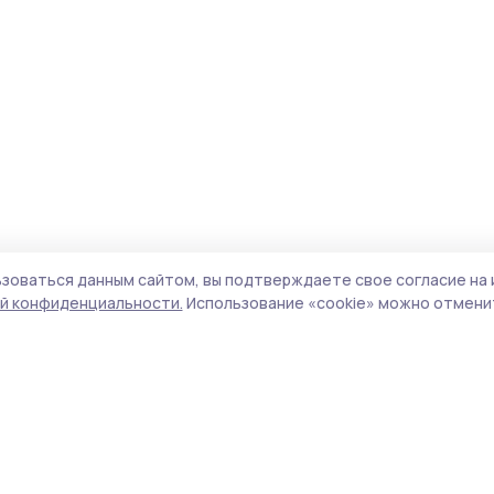
зоваться данным сайтом, вы подтверждаете свое согласие на 
й конфиденциальности.
Использование «cookie» можно отменит
Учредитель и издатель:
ООО «Издательский
Пол
дом «Тамбов»
Сай
Адрес редакции:
392000, Тамбовская обл.,
coo
г.Тамбов, ш. Моршанское, д.14а
сай
Номер телефона редакции:
8 (4752) 45-05-
испо
76
нас
Электронная почта редакции:
конф