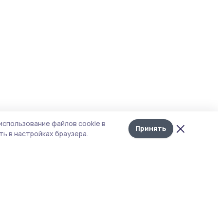
использование файлов cookie в
Принять
ь в настройках браузера.
итика конфиденциальности
т содержит сервисы, использующие
kies. Продолжая пользоваться данным
том, вы подтверждаете свое согласие на
льзование файлов cookie в соответствии с
тоящим уведомлением и Политикой
иденциальности. Использование «cookie»