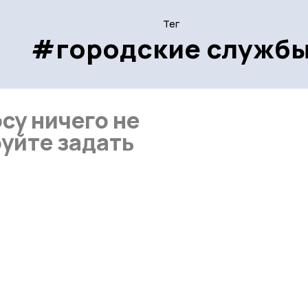
Тег
#городские служб
су ничего не
уйте задать