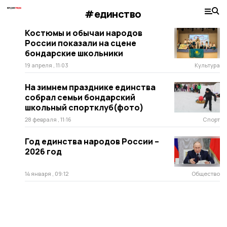
#единство
Костюмы и обычаи народов
России показали на сцене
бондарские школьники
19 апреля , 11:03
Культура
На зимнем празднике единства
собрал семьи бондарский
школьный спортклуб(фото)
28 февраля , 11:16
Спорт
Год единства народов России –
2026 год
14 января , 09:12
Общество