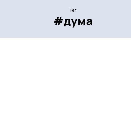
Тег
#дума