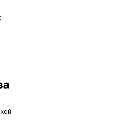
3
за
ской