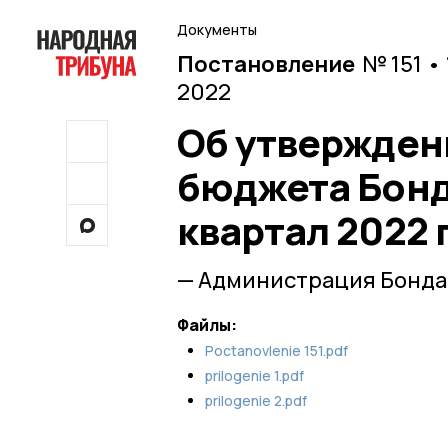
Документы
Постановление
№ 151 •
2022
Об утвержден
бюджета Бонд
квартал 2022 
— Администрация Бонда
Файлы:
Poctanovlenie 151.pdf
prilogenie 1.pdf
prilogenie 2.pdf