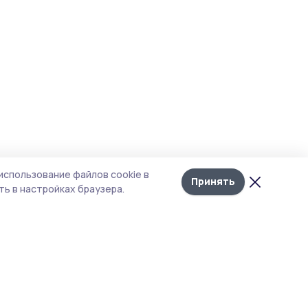
использование файлов cookie в
Принять
ь в настройках браузера.
итика конфиденциальности
т содержит сервисы, использующие
kies. Продолжая пользоваться данным
том, вы подтверждаете свое согласие на
льзование файлов cookie в соответствии с
тоящим уведомлением и Политикой
иденциальности. Использование «cookie»