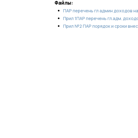
Файлы:
ПАР перечень гл админ доходов на
Прил 1ПАР перечень гл.адм. доходо
Прил №2 ПАР порядок и сроки внес