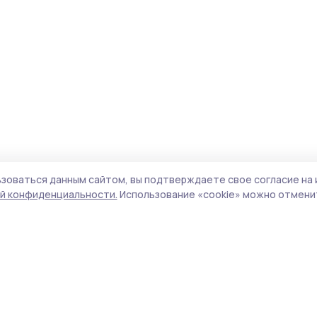
зоваться данным сайтом, вы подтверждаете свое согласие на 
й конфиденциальности.
Использование «cookie» можно отменит
Учредитель и издатель:
ООО «Издательский
Пол
дом «Тамбов»
Сай
Адрес редакции:
392000, Тамбовская обл.,
coo
г.Тамбов, ш. Моршанское, д.14а
сай
Номер телефона редакции:
8 (4752) 45-05-
испо
76
нас
Электронная почта редакции:
конф