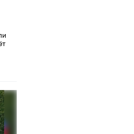
ли
ёт