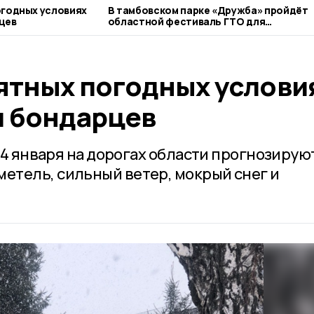
огодных условиях
В тамбовском парке «Дружба» пройдёт
цев
областной фестиваль ГТО для
серебряных спортсменов
ятных погодных услови
 бондарцев
а 4 января на дорогах области прогнозирую
тель, сильный ветер, мокрый снег и