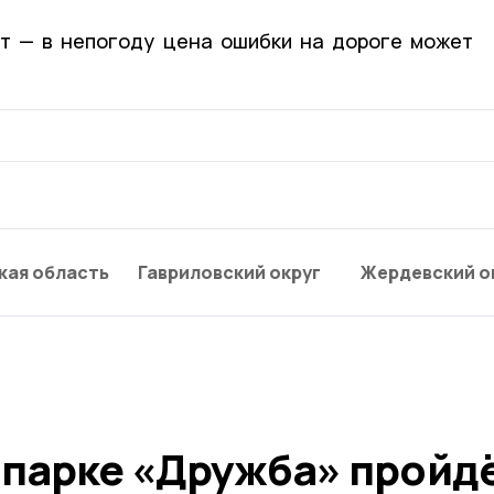
ют — в
непогоду
цена
ошибки
на
дороге
может
кая область
Гавриловский округ
Жердевский о
 парке «Дружба» пройд