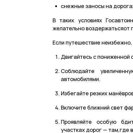
снежные
заносы
на
дорога
В таких условиях Госавто
желательно
воздержаться
от
п
Если
путешествие
неизбежно,
Двигайтесь
с
пониженной
с
Соблюдайте
увеличенну
автомобилями.
Избегайте
резких
манёвров
Включите
ближний
свет
фа
Проявляйте
особую
бдит
участках
дорог
— там,
где
в