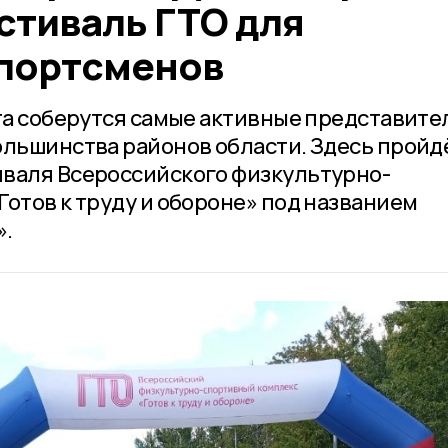
стиваль ГТО для
портсменов
ста соберутся самые активные представите
ольшинства районов области. Здесь пройд
иваля Всероссийского физкультурно-
отов к труду и обороне» под названием
».