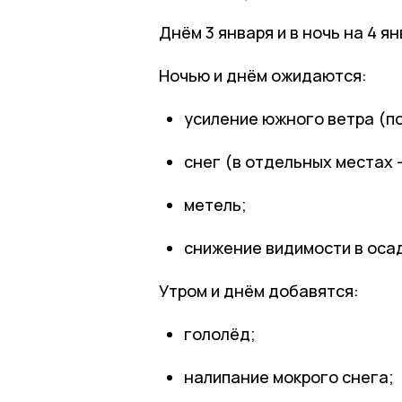
Днём 3 января и в ночь на 4 
Ночью
и
днём
ожидаются:
усиление
южного
ветра
(п
снег
(в
отдельных
местах
метель;
снижение
видимости
в
оса
Утром
и
днём
добавятся:
гололёд;
налипание
мокрого
снега;