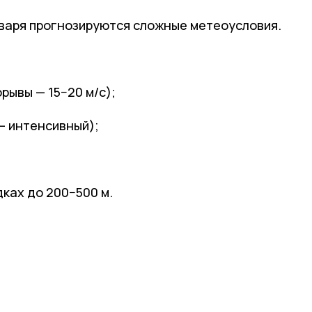
января прогнозируются
сложные
метеоусловия.
орывы
—
15
−
20
м/с);
— интенсивный);
дках
до
200
−
500
м.