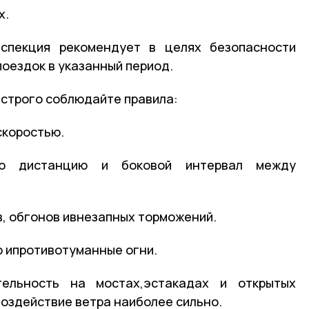
х.
инспекция рекомендует в
целях
безопасности
оездок
в
указанный
период.
строго с
облюдайте
правила:
коростью.
ю
дистанцию
и
боковой
интервал
между
,
обгонов
и
внезапных
торможений.
р
и
противотуманные
огни.
ельность
на
мостах,
эстакадах
и
открытых
оздействие
ветра
наиболее
сильно.