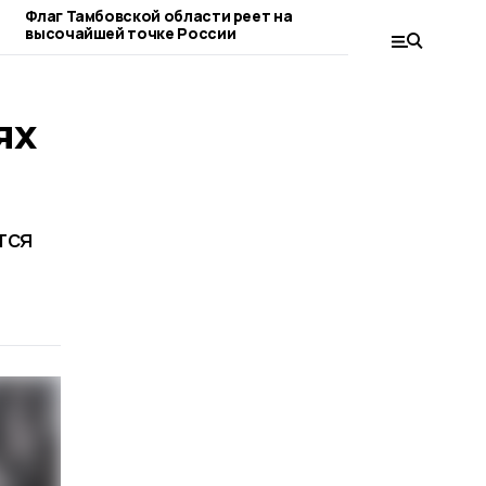
Флаг Тамбовской области реет на
В Бондарском окру
высочайшей точке России
ГТО «Долголет
ях
тся