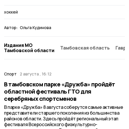
хоккей
Автор:
Ольга Кудинова
Издания МО
Тамбовская область
Гаври
Тамбовской области
Спорт
2 августа , 16:12
В тамбовском парке «Дружба» пройдёт
областной фестиваль ГТО для
серебряных спортсменов
В парке «Дружба» 8 августа соберутся самые активные
представители старшего поколения из большинства
районов области. Здесь пройдёт региональный этап
фестиваля Всероссийского физкультурно-