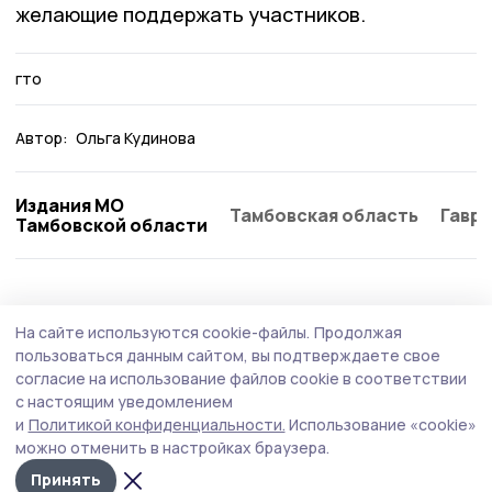
желающие поддержать участников.
гто
Автор:
Ольга Кудинова
Издания МО
Тамбовская область
Гаври
Тамбовской области
Спорт
29 июля , 15:05
На сайте используются cookie-файлы.
Продолжая
Флаг Тамбовской области реет на
пользоваться данным сайтом, вы подтверждаете свое
высочайшей точке России
согласие на использование файлов cookie в соответствии
с настоящим уведомлением
Команда фестиваля «Моршанский сокол» во главе с
и
Политикой конфиденциальности.
Использование «cookie»
Павлом Орловым совершила восхождение на Эльбрус
можно отменить в настройках браузера.
— высочайшую точку России. На отметке 5642 метра
спортсмены установили флаг Тамбовской области.
Принять