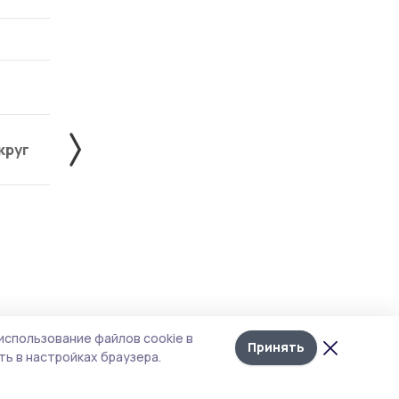
круг
Знаменский округ
Инжавинский округ
Лента
10
использование файлов cookie в
новостей
Принять
ь в настройках браузера.