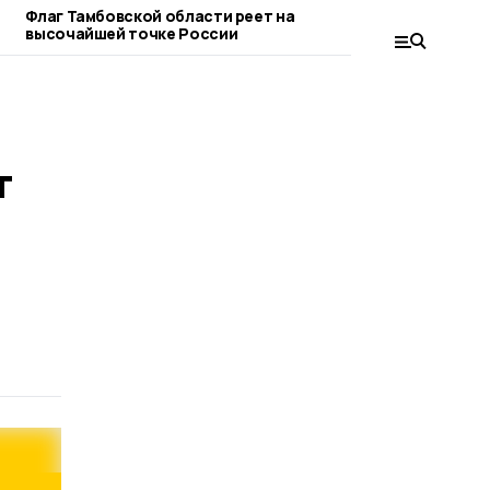
Флаг Тамбовской области реет на
В Бондарском окру
высочайшей точке России
ГТО «Долголет
т