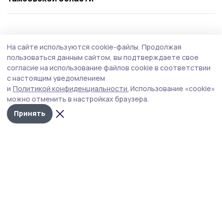
Спорт
29 июля , 15:05
На сайте используются cookie-файлы.
Продолжая
Флаг Тамбовской области реет на
пользоваться данным сайтом, вы подтверждаете свое
высочайшей точке России
согласие на использование файлов cookie в соответствии
с настоящим уведомлением
Команда фестиваля «Моршанский сокол» во главе с
и
Политикой конфиденциальности.
Использование «cookie»
Павлом Орловым совершила восхождение на Эльбрус
можно отменить в настройках браузера.
— высочайшую точку России. На отметке 5642 метра
спортсмены установили флаг Тамбовской области.
Принять