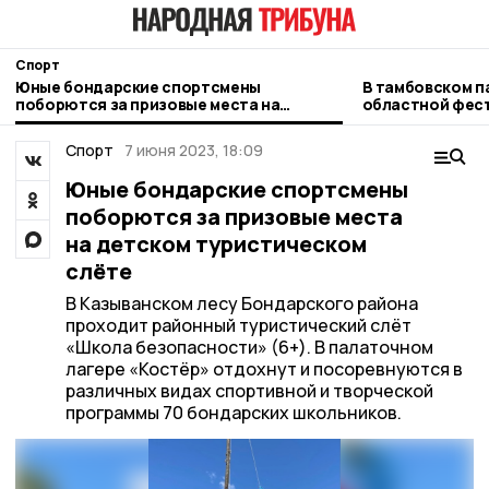
Спорт
Юные бондарские спортсмены
В тамбовском п
поборются за призовые места на
областной фест
детском туристическом слёте
серебряных сп
Спорт
7 июня 2023, 18:09
Юные бондарские спортсмены
поборются за призовые места
на детском туристическом
слёте
В Казыванском лесу Бондарского района
проходит районный туристический слёт
«Школа безопасности» (6+). В палаточном
лагере «Костёр» отдохнут и посоревнуются в
различных видах спортивной и творческой
программы 70 бондарских школьников.