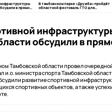
 инфраструктуры
В тамбовском парке «Дружба» пройдёт
или в прямом
областной фестиваль ГТО для
серебряных спортсменов
ртивной инфраструктур
бласти обсудили в пря
ном Тамбовской области провел очередно
ал и.о. министра спорта Тамбовской облас
обсудили развитие спортивной инфрастру
щихся спортивных объектов, а также успех
те.