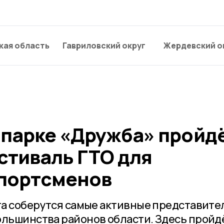
кая область
Гавриловский округ
Жердевский о
 парке «Дружба» пройд
стиваль ГТО для
портсменов
ста соберутся самые активные представите
ольшинства районов области. Здесь пройд