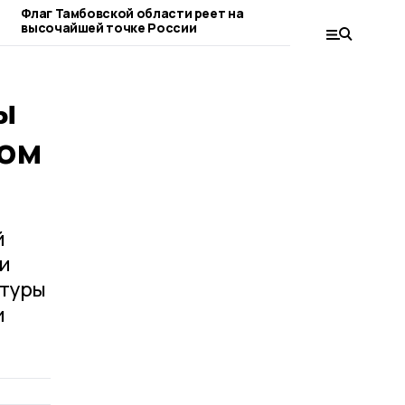
Флаг Тамбовской области реет на
В Бондарском окру
высочайшей точке России
ГТО «Долголет
ы
мом
й
ти
ктуры
и