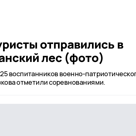
уристы отправились в
анский лес (фото)
 25 воспитанников военно-патриотическо
зкова отметили соревнованиями.